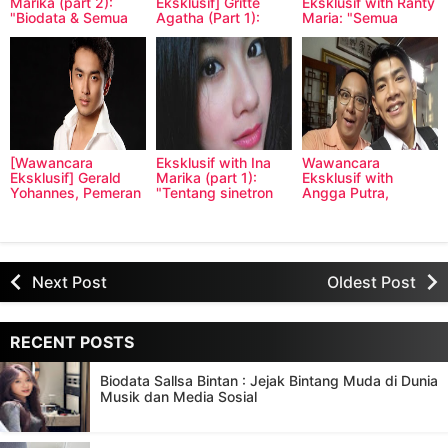
Marika (part 2):
Eksklusif] Gritte
Eksklusif with Ranty
"Biodata & Semua
Agatha (Part 1):
Maria: "Semua
Tentang Ina Marika"
"Persahabatan
Tentang Ranty
Gritte dan Prilly"
Maria Aprilly"
[Wawancara
Eksklusif with Ina
Wawancara
Eksklusif] Gerald
Marika (part 1):
Eksklusif with
Yohannes, Pemeran
"Tentang sinetron
Angga Putra,
Haykal di Sinetron
Pacarku dariLangit"
Pemeran Tokoh Iyan
Anak Jalanan
di Sinetron Anak
Jalanan
Next Post
Oldest Post
RECENT POSTS
Biodata Sallsa Bintan : Jejak Bintang Muda di Dunia
Musik dan Media Sosial