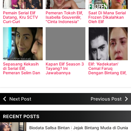
Pemain Serial Elif
Pemeran Tokoh Elif,
Saat Di Mana Serial
Datang, Kru SCTV
Isabella Gouvenilir,
Frozen Dikalahkan
Curi-Curi
"Cinta Indonesia"
Oleh Elif
Kesempatan
Sepasang Kekasih
Kapan Elif Season 3
Elif: 'Kedekatan'
di Serial Elif,
Tayang? Ini
Cemal Faruq
Pemeran Selim Dan
Jawabannya
Dengan Bintang Elif,
Zeynep Pacaran
Selin Sezgin
DiDunia Nyata?
Next Post
Previous Post
RECENT POSTS
Biodata Sallsa Bintan : Jejak Bintang Muda di Dunia