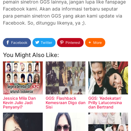
pemain sinetron GGS lainnya, jangan lupa like fanspage
Facebook kami. Akan ada informasi terbaru seputar
para pemain sinetron GGS yang akan kami update via
Facebook. So, ditunggu likenya, ya ;).
Facebook
Twitter
Pinterest
More
You Might Also Like:
Jessica Mila Dan
GGS: Flashback
GGS: 'Kedekatan'
Kevin Julio Jadi
Kemesraan Digo dan
Prilly Latuconsina
Penyanyi?
Sisi
dan Bertrand
Antolin?