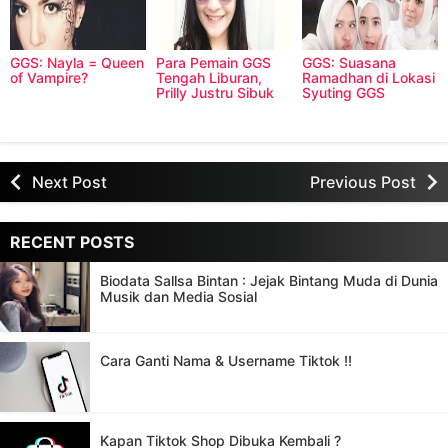
GGS: Nayla = Queen
Para Pemain GGS
GGS: Suasana
of Vampire?
Tengah Liburan,
Ramadhan di Lokasi
Prilly Justru Sibuk
Syuting GGS
Melakukan Hal Ini
Next Post
Previous Post
RECENT POSTS
Biodata Sallsa Bintan : Jejak Bintang Muda di Dunia
Musik dan Media Sosial
Cara Ganti Nama & Username Tiktok !!
Kapan Tiktok Shop Dibuka Kembali ?