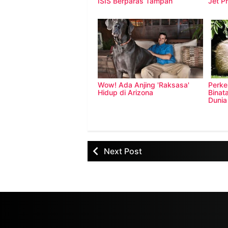
ISIS Berparas Tampan
Jet P
Wow! Ada Anjing 'Raksasa'
Perke
Hidup di Arizona
Binat
Dunia
Next Post