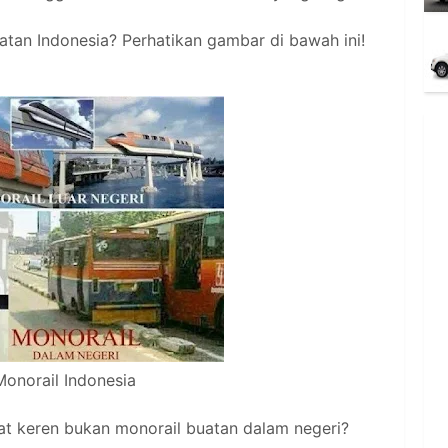
uatan Indonesia? Perhatikan gambar di bawah ini!
Monorail Indonesia
t keren bukan monorail buatan dalam negeri?