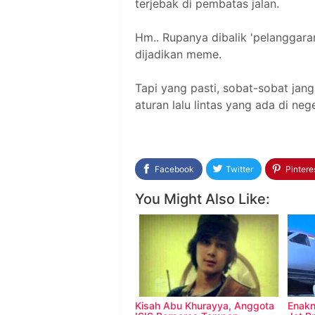
terjebak di pembatas jalan.
Hm.. Rupanya dibalik 'pelanggaran
dijadikan meme.
Tapi yang pasti, sobat-sobat jang
aturan lalu lintas yang ada di neger
Facebook
Twitter
Pintere
You Might Also Like:
Kisah Abu Khurayya, Anggota
Enakn