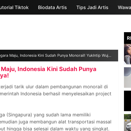
utorial Tiktok
Biodata Artis
Skip to main content
Tips Jadi Artis
Wawan
R
ra Maju, Indonesia Kini Sudah Punya Monorail! YukIntip Wujudnya!
Maju, Indonesia Kini Sudah Punya
ya!
erjadi tarik ulur dalam pembangunan monorail di
merintah Indonesia berhasil menyelesaikan project
ga (Singapura) yang sudah lama memiliki
kemudian juga membangun alat transportasi massal
ut hingga bisa selesai dalam waktu yang singkat.