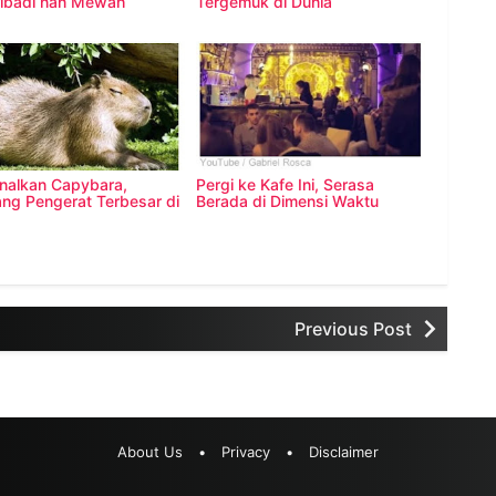
ribadi nan Mewah
Tergemuk di Dunia
nalkan Capybara,
Pergi ke Kafe Ini, Serasa
ang Pengerat Terbesar di
Berada di Dimensi Waktu
Previous Post
About Us
•
Privacy
•
Disclaimer