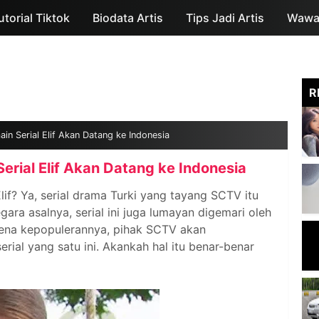
utorial Tiktok
Biodata Artis
Skip to main content
Tips Jadi Artis
Wawan
R
in Serial Elif Akan Datang ke Indonesia
erial Elif Akan Datang ke Indonesia
if? Ya, serial drama Turki yang tayang SCTV itu
egara asalnya, serial ini juga lumayan digemari oleh
rena kepopulerannya, pihak SCTV akan
rial yang satu ini. Akankah hal itu benar-benar