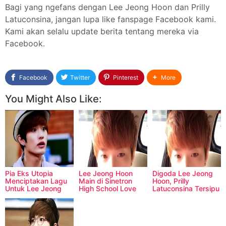
Bagi yang ngefans dengan Lee Jeong Hoon dan Prilly
Latuconsina, jangan lupa like fanspage Facebook kami.
Kami akan selalu update berita tentang mereka via
Facebook.
Facebook
Twitter
Pinterest
More
You Might Also Like:
Pia Eks Utopia
Lee Jeong Hoon
Digoda Lee Jeong
Menciptakan Lagu
Main di Sinetron
Hoon, Prilly
Untuk Lee Jeong
High School Love
Latuconsina Tersipu
Hoon
Story?
Malu