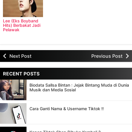
Lee (Eks Boyband
Hits) Berbakat Jadi
Pelawak
Next Post
Previous Post
RECENT POSTS
Biodata Sallsa Bintan : Jejak Bintang Muda di Dunia
Musik dan Media Sosial
Cara Ganti Nama & Username Tiktok !!