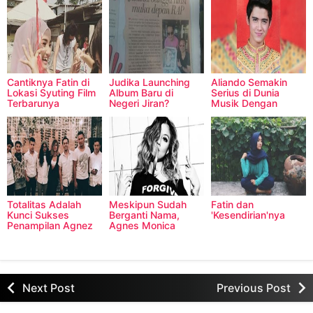
You Might Also Like:
Cantiknya Fatin di
Judika Launching
Aliando Semakin
Lokasi Syuting Film
Album Baru di
Serius di Dunia
Terbarunya
Negeri Jiran?
Musik Dengan
Meluncurkan Single
Religi
Totalitas Adalah
Meskipun Sudah
Fatin dan
Kunci Sukses
Berganti Nama,
'Kesendirian'nya
Penampilan Agnez
Agnes Monica
Mo
Tetap Tidak
Berubah
Next Post
Previous Post