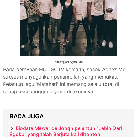
©Instagram Agnez Mo
Pada perayaan HUT SCTV kemarin, sosok Agnez Mo
sukses menyuguhkan penampilan yang memukau.
Pelantun lagu 'Matahari' ini memang selalu total di
setiap aksi panggung yang dilakoninya.
BACA JUGA
Biodata Mawar de Jongh pelantun "Lebih Dari
Egoku" yang telah Berjuta kali ditonton