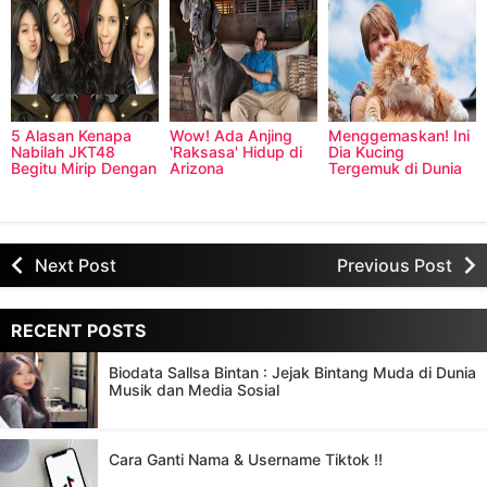
Serasa Berada di
Kamaru, Dari
Capybara, Binatang
Dimensi Waktu
Brimob, Jualan
Pengerat Terbesar
Bubur Hingga Jadi
di Dunia
Produser Musik
5 Alasan Kenapa
Wow! Ada Anjing
Menggemaskan! Ini
Nabilah JKT48
'Raksasa' Hidup di
Dia Kucing
Begitu Mirip Dengan
Arizona
Tergemuk di Dunia
Pevita Pearce
Next Post
Previous Post
RECENT POSTS
Biodata Sallsa Bintan : Jejak Bintang Muda di Dunia
Musik dan Media Sosial