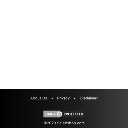
About Us
•
Privacy
•
Disclaimer
©2023
Selebshop.com