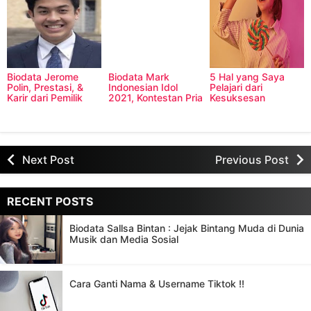
Biodata Jerome
Biodata Mark
5 Hal yang Saya
Polin, Prestasi, &
Indonesian Idol
Pelajari dari
Karir dari Pemilik
2021, Kontestan Pria
Kesuksesan
Youtube Nihongo
Satu-Satunya di Top
Amanda Manopo
Mantappu
3
Next Post
Previous Post
RECENT POSTS
Biodata Sallsa Bintan : Jejak Bintang Muda di Dunia
Musik dan Media Sosial
Cara Ganti Nama & Username Tiktok !!