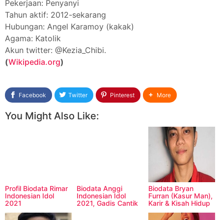
Pekerjaan: Penyanyi
Tahun aktif: 2012-sekarang
Hubungan: Angel Karamoy (kakak)
Agama: Katolik
Akun twitter: @Kezia_Chibi.
(
Wikipedia.org
)
Facebook
Twitter
Pinterest
More
You Might Also Like:
Profil Biodata Rimar
Biodata Anggi
Biodata Bryan
Indonesian Idol
Indonesian Idol
Furran (Kasur Man),
2021
2021, Gadis Cantik
Karir & Kisah Hidup
asal Tarutung
sang Youtuber