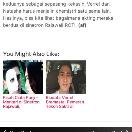
keduanya sebagai sepasang kekasih, Verrel dan
Natasha harus menjalin chemistri satu sama lain.
Hasilnya, bisa kita lihat bagaimana akting mereka
berdua di sinetron Rajawali RCTI.
(af)
Facebook
Twitter
Pinterest
More
You Might Also Like:
Kisah Cinta Panji -
Biodata Verrel
Mentari di Sinetron
Bramasta, Pemeran
Rajawali,
Tokoh Sakti di
Mungkinkah Akan
Sinetron 7 MH New
'Menular' ke Dunia
Generation
Nyata?