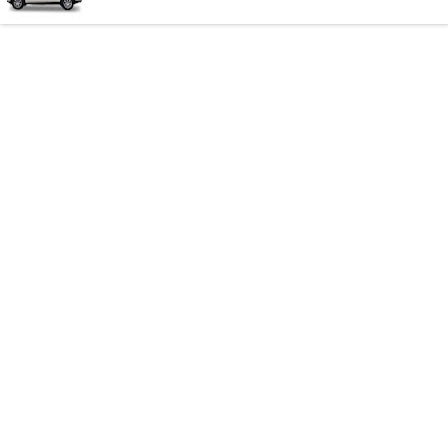
Pengaruh SUV Terhadap Konsumsi Bahan Bakar
Apa yang Perlu Anda Ketahui