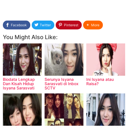
Facebook
Twitter
Pinterest
More
You Might Also Like:
Biodata Lengkap
Serunya Isyana
Ini Isyana atau
Dan Kisah Hidup
Sarasvati di Inbox
Raisa?
Isyana Sarasvati
SCTV