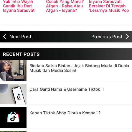
Yuk Intip Wajah
Cocok Yang Mana?
Isyana Sarasvati,
Cantik Ibu Dari
Afgan - Raisa Atau
Bersinar Di Tengah
Isyana Sarasvati
Afgan - Isyana?
'Lesu'nya Musik Pop
Next Post
Previous Post
RECENT POSTS
Biodata Sallsa Bintan : Jejak Bintang Muda di Dunia
Musik dan Media Sosial
Cara Ganti Nama & Username Tiktok !!
Kapan Tiktok Shop Dibuka Kembali ?