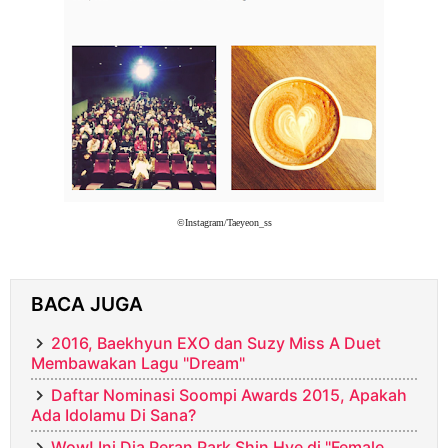
©Instagram/Taeyeon_ss
BACA JUGA
2016, Baekhyun EXO dan Suzy Miss A Duet
Membawakan Lagu "Dream"
Daftar Nominasi Soompi Awards 2015, Apakah
Ada Idolamu Di Sana?
Wow! Ini Dia Peran Park Shin Hye di "Female