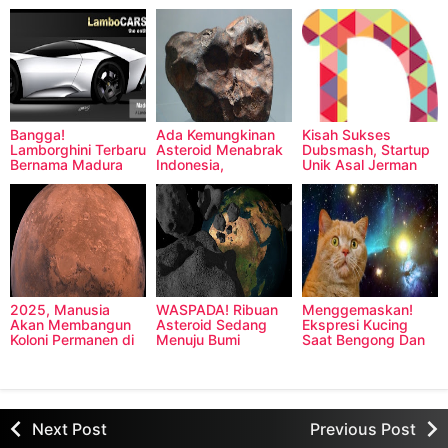
Bangga!
Ada Kemungkinan
Kisah Sukses
Lamborghini Terbaru
Asteroid Menabrak
Dubsmash, Startup
Bernama Madura
Indonesia,
Unik Asal Jerman
Pemerintah Mau
Mengembangkan
Teknologi Ini
2025, Manusia
WASPADA! Ribuan
Menggemaskan!
Akan Membangun
Asteroid Sedang
Ekspresi Kucing
Koloni Permanen di
Menuju Bumi
Saat Bengong Dan
Planet Mars
Kaget!
Next Post
Previous Post