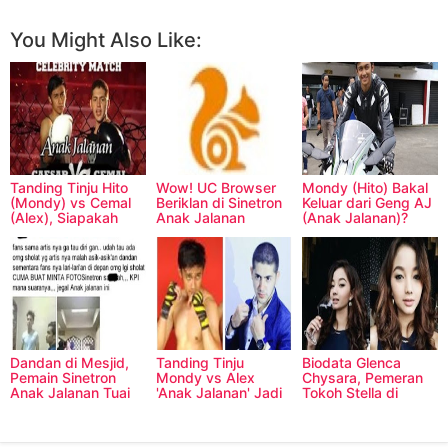
You Might Also Like:
Tanding Tinju Hito
Wow! UC Browser
Mondy (Hito) Bakal
(Mondy) vs Cemal
Beriklan di Sinetron
Keluar dari Geng AJ
(Alex), Siapakah
Anak Jalanan
(Anak Jalanan)?
Pemenangnya?
Dandan di Mesjid,
Tanding Tinju
Biodata Glenca
Pemain Sinetron
Mondy vs Alex
Chysara, Pemeran
Anak Jalanan Tuai
'Anak Jalanan' Jadi
Tokoh Stella di
Kecaman?
Pembuka Laga Tinju
Sinetron Anak
Dunia
Jalanan