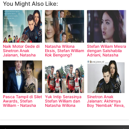
You Might Also Like:
Naik Motor Gede di
Natasha Wilona
Stefan Wiliam Mesra
Sinetron Anak
Eksis, Stefan William
dengan Salshabila
Jalanan, Natasha
Kok Bengong?
Adriani, Natasha
Wilona: Sudah Biasa
Wilona Cemburu?
Pasca Tampil di Silet
Yuk Intip Serasinya
Sinetron Anak
Awards, Stefan
Stefan William dan
Jalanan: Akhirnya
William - Natasha
Natasha Willona
Boy 'Nembak' Reva,
Wilona Saling
Pakai Kostum
Apa Jawaban Reva?
Lempar Pujian
Pembalap