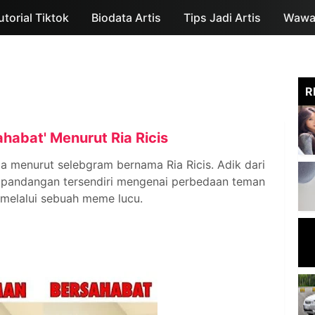
utorial Tiktok
Biodata Artis
Skip to main content
Tips Jadi Artis
Wawan
R
habat' Menurut Ria Ricis
a menurut selebgram bernama Ria Ricis. Adik dari
ki pandangan tersendiri mengenai perbedaan teman
melalui sebuah meme lucu.