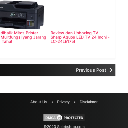
dibalik Mitos Printer
Review dan Unboxing TV
 Mulitfungsi yang Jarang
Sharp Aquos LED TV 24 Inchi -
 Tahu!
LC-24LE175I
Previous Post
About Us
•
Privacy
•
Disclaimer
©2023
Selebshop.com