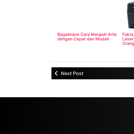
Bagaimana Cara Menjadi Artis
Fakta 
dengan Cepat dan Mudah
Laser
Orang
Next Post