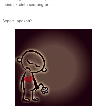
menolak cinta seorang pria.
Seperti apakah?