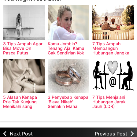
You Might Also Like:
3 Tips Ampuh Agar
Kamu Jomblo?
7 Tips Ampuh
Bisa Move On
Tenang Aja, Kamu
Membangun
Pasca Putus
Gak Sendirian Kok
Hubungan Jangka
Panjang
5 Alasan Kenapa
3 Penyebab Kenapa
7 Tips Menjalani
Pria Tak Kunjung
'Biaya Nikah'
Hubungan Jarak
Menikahi sang
Semakin Mahal
Jauh (LDR)
Pacar