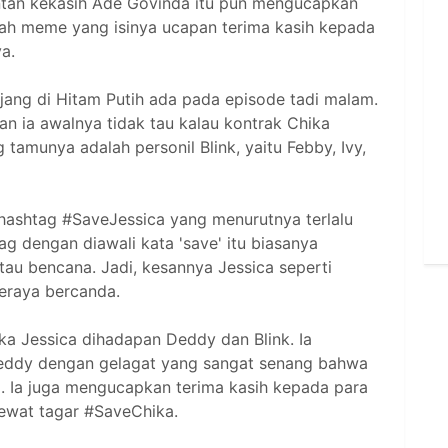
tan kekasih Ade Govinda itu pun mengucapkan
uah meme yang isinya ucapan terima kasih kepada
a.
jang di Hitam Putih ada pada episode tadi malam.
dan ia awalnya tidak tau kalau kontrak Chika
 tamunya adalah personil Blink, yaitu Febby, Ivy,
shtag #SaveJessica yang menurutnya terlalu
g dengan diawali kata 'save' itu biasanya
u bencana. Jadi, kesannya Jessica seperti
eraya bercanda.
a Jessica dihadapan Deddy dan Blink. Ia
eddy dengan gelagat yang sangat senang bahwa
. Ia juga mengucapkan terima kasih kepada para
ewat tagar #SaveChika.