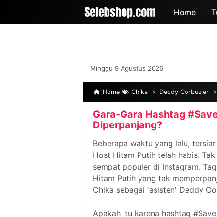
-->
Home
T
Minggu 9 Agustus 2026
Home
Chika
Deddy Corbuzier
Gara-Gara Hashtag #SaveC
Diperpanjang?
Beberapa waktu yang lalu, tersia
Host Hitam Putih telah habis. Ta
sempat populer di Instagram. Tag
Hitam Putih yang tak memperpanj
Chika sebagai 'asisten' Deddy Cor
Apakah itu karena hashtag #Save