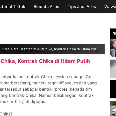
utorial Tiktok
Biodata Artis
Skip to main content
Tips Jadi Artis
Wawan
R
Gara-Gara Hashtag #SaveChika, Kontrak Chika di Hitam Putih Diperpanjang?
hika, Kontrak Chika di Hitam Putih
r kabar kalau kontrak Chika Jessica sebagai Co-
k lama berselang, muncul tagar #SaveJessica yang
ar tersebut sebagai bentuk 'protes' kepada tim
ang kontrak Chika. Namun belakangan, kontrak
buzier tak jadi diputus.
Chika?