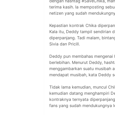
dengan hashtag #SaveChika, man
terima kasih. Ia memposting seb
netizen yang sudah mendukungny
Kepastian kontrak Chika diperpan
Kala itu, Deddy tampil sendirian 
diperpanjang. Tadi malam, bintang
Sivia dan Pricill.
Deddy pun membahas mengenai ha
berlebihan. Menurut Deddy, hashta
menggambarkan suatu musibah ata
mendapat musibah, kata Deddy s
Tidak lama kemudian, muncul Chik
kemudian datang menghampiri D
kontraknya ternyata diperpanjang
fans yang sudah mendukungnya l