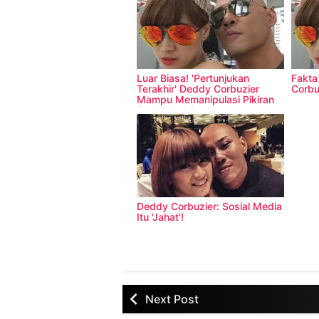
Luar Biasa! 'Pertunjukan
Fakta
Terakhir' Deddy Corbuzier
Corbu
Mampu Memanipulasi Pikiran
Se-Indonesia
Deddy Corbuzier: Sosial Media
Itu 'Jahat'!
Next Post