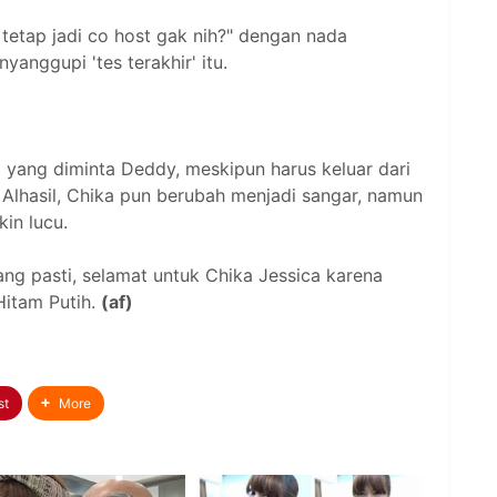
tap jadi co host gak nih?" dengan nada
anggupi 'tes terakhir' itu.
a yang diminta Deddy, meskipun harus keluar dari
. Alhasil, Chika pun berubah menjadi sangar, namun
kin lucu.
ang pasti, selamat untuk Chika Jessica karena
 Hitam Putih.
(af)
st
More