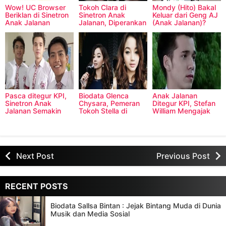
Wow! UC Browser
Tokoh Clara di
Mondy (Hito) Bakal
Beriklan di Sinetron
Sinetron Anak
Keluar dari Geng AJ
Anak Jalanan
Jalanan, Diperankan
(Anak Jalanan)?
Oleh Alodya Desi
Pasca ditegur KPI,
Biodata Glenca
Anak Jalanan
Sinetron Anak
Chysara, Pemeran
Ditegur KPI, Stefan
Jalanan Semakin
Tokoh Stella di
William Mengajak
Edukatif
Sinetron Anak
Fans Untuk
Jalanan
Melakukan Hal Ini
Next Post
Previous Post
RECENT POSTS
Biodata Sallsa Bintan : Jejak Bintang Muda di Dunia
Musik dan Media Sosial