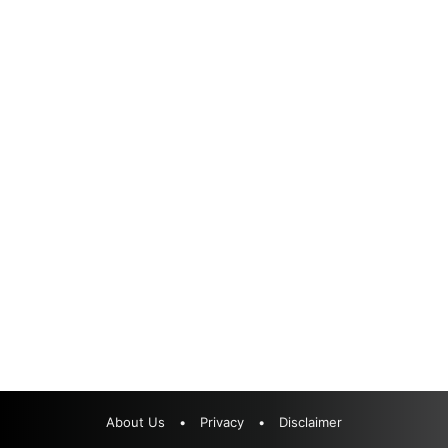
About Us
•
Privacy
•
Disclaimer