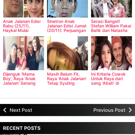
Anak Jalanan Edisi
Sinetron Anak
Serasi Banget!
Rabu (25/11),
Jalanan Edisi Jumat
Stefan William Pakai
Haykal Mulai
(20/11): Perjuangan
Batik dan Natasha
Menyukai Cindy?
Cinta Iyan Ke Melly
Wilona Pakai
Kebaya
Dijenguk 'Mama
Masih Belum Fit,
Ini Kriteria Cowok
Boy', Raya 'Anak
Raya 'Anak Jalanan'
Untuk Raya dari
Jalanan' Senang
Tetap Syuting
sang 'Abah' di
sinetron Anak
Jalanan
Next Post
Previous Post
RECENT POSTS