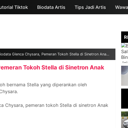
utorial Tiktok
Biodata Artis
Skip to main content
Tips Jadi Artis
Wawan
R
iodata Glenca Chysara, Pemeran Tokoh Stella di Sinetron Anak Jalanan
emeran Tokoh Stella di Sinetron Anak
koh bernama Stella yang diperankan oleh
Chysara.
ca Chysara, pemeran tokoh Stella di sinetron Anak