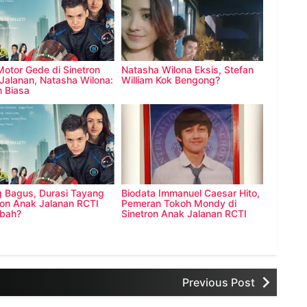
Motor Gede di Sinetron
Natasha Wilona Eksis, Stefan
Jalanan, Natasha Wilona:
William Kok Bengong?
 Biasa
g Bagus, Durasi Tayang
Biodata Immanuel Caesar Hito,
ron Anak Jalanan RCTI
Pemeran Tokoh Mondy di
bah?
Sinetron Anak Jalanan RCTI
Previous Post