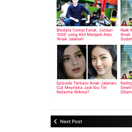
Biodata Cemal Faruk, Jordan
Naik 
'GGS' yang Kini Menjadi Alex
Anak 
'Anak Jalanan'
Sudah
Episode Terbaru Anak Jalanan:
Ratin
Cut Meyriska Jadi Ibu Tiri
Sinet
Natasha Wilona?
Ditam
Next Post