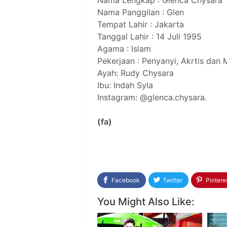
Nama Lengkap : Glenca Chysara
Nama Panggilan : Glen
Tempat Lahir : Jakarta
Tanggal Lahir : 14 Juli 1995
Agama : Islam
Pekerjaan : Penyanyi, Akrtis dan
Ayah: Rudy Chysara
Ibu: Indah Syla
Instagram: @glenca.chysara.
(fa)
Facebook
Twitter
Pintere
You Might Also Like: