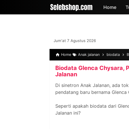
-->
Home
T
Jum'at 7 Agustus 2026
Home
Anak jalanan
biodata
B
Biodata Glenca Chysara, P
Jalanan
Di sinetron Anak Jalanan, ada to
pendatang baru bernama Glenca 
Seperti apakah biodata dari Glen
Jalanan ini?