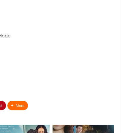
 Model
st
More