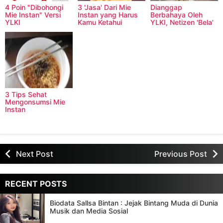
4 Poin "Dibohongi
3 'Jasa' Dari Mie
Dianggap
Mie Instan" Versi
Instan yang Harus
Berbahaya Oleh
YLKI
Kamu Ketahui
YLKI, Netizen 'Bela'
Mie Instan
3 Tips Sehat
Mengonsumsi Mie
Instan
Next Post
Previous Post
RECENT POSTS
Biodata Sallsa Bintan : Jejak Bintang Muda di Dunia
Musik dan Media Sosial