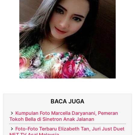
BACA JUGA
Kumpulan Foto Marcella Daryanani, Pemeran
Tokoh Bella di Sinetron Anak Jalanan
Foto-Foto Terbaru Elizabeth Tan, Juri Just Duet
NET TV Asal Malaysia