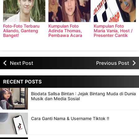
Foto-Foto Terbaru
Kumpulan Foto
Kumpulan Foto
Aliando, Ganteng
Adinda Thomas,
Maria Vania, Host /
Banget!
Pembawa Acara
Presenter Cantik
Kuis Moto GP
Moto GP 2016
Next Post
Previous Post
RECENT POSTS
Biodata Sallsa Bintan : Jejak Bintang Muda di Dunia
Musik dan Media Sosial
Cara Ganti Nama & Username Tiktok !!