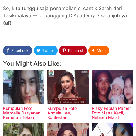
So, kita tunggu saja penampilan si cantik Sarah dari
Tasikmalaya -- di panggung D'Academy 3 selanjutnya.
(af)
Facebook
Twitter
Pinterest
More
You Might Also Like:
Kumpulan Foto
Kumpulan Foto
Rizky Febian Pamer
Marcella Daryanani,
Angela Lee,
Foto Masa Kecil,
Pemeran Tokoh
Kontestan
Netizen Malah
Bella di Sinetron
D'Academy
Memuji Sule?
Anak Jalanan
Celebrity Indosiar