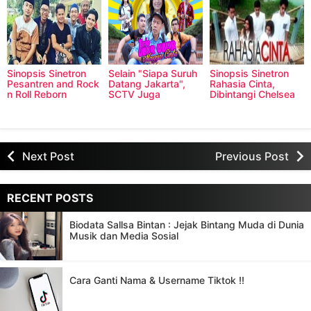
Sinopsis Sinetron
Selain "Siapa Suruh
Sinopsis Sinetron
Pesantren and Rock
Datang Jakarta",
Rahasia Cinta,
n Roll Reborn
SCTV Juga
Dibintangi Chelsea
Indosiar, Dibintangi
Menghadirkan "Trio
Olivia - Glenn
Aliando
Ubur-Ubur Mengejar
Alinskie
Cinta"
Next Post
Previous Post
RECENT POSTS
Biodata Sallsa Bintan : Jejak Bintang Muda di Dunia
Musik dan Media Sosial
Cara Ganti Nama & Username Tiktok !!