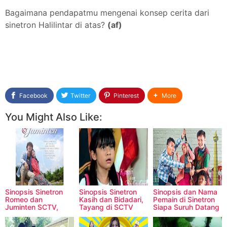
Bagaimana pendapatmu mengenai konsep cerita dari
sinetron Halilintar di atas?
(af)
Facebook
Twitter
Pinterest
More
You Might Also Like:
Sinopsis Sinetron
Sinopsis Sinetron
Sinopsis dan Nama
Romeo dan
Kasih dan Bidadari,
Pemain di Sinetron
Juminten SCTV,
Tayang di SCTV
Siapa Suruh Datang
Dibintangi Naysilla
Jakarta
Mirdad