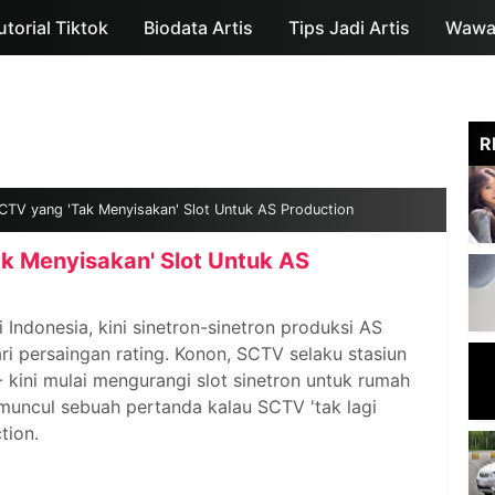
utorial Tiktok
Biodata Artis
Skip to main content
Tips Jadi Artis
Wawan
R
CTV yang 'Tak Menyisakan' Slot Untuk AS Production
k Menyisakan' Slot Untuk AS
 Indonesia, kini sinetron-sinetron produksi AS
ri persaingan rating. Konon, SCTV selaku stasiun
- kini mulai mengurangi slot sinetron untuk rumah
 muncul sebuah pertanda kalau SCTV 'tak lagi
tion.