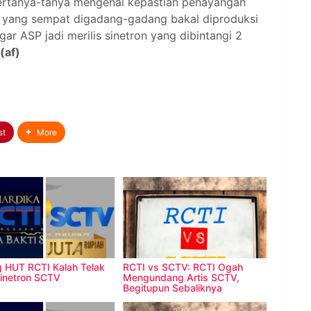
bertanya-tanya mengenai kepastian penayangan
ly yang sempat digadang-gadang bakal diproduksi
gar ASP jadi merilis sinetron yang dibintangi 2
(af)
st
More
g HUT RCTI Kalah Telak
RCTI vs SCTV: RCTI Ogah
Sinetron SCTV
Mengundang Artis SCTV,
Begitupun Sebaliknya