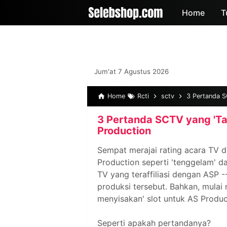
-->
Home
T
Jum'at 7 Agustus 2026
Home
Rcti
sctv
3 Pertanda S
3 Pertanda SCTV yang 'Ta
Production
Sempat merajai rating acara TV di
Production seperti 'tenggelam' da
TV yang teraffiliasi dengan ASP -
produksi tersebut. Bahkan, mulai
menyisakan' slot untuk AS Produc
Seperti apakah pertandanya?