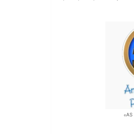
AS 
©