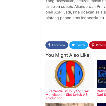
Yang disesalkan, netizen masih 
sinetron
couple
Aliando dan Pril
oleh ASP. Jadi, kita doakan saja a
bintang papan atas Indonesia itu.
Facebook
Twitter
Pintere
You Might Also Like:
3 Pertanda SCTV yang 'Tak
Ratin
Menyisakan' Slot Untuk AS
Dari 
Production