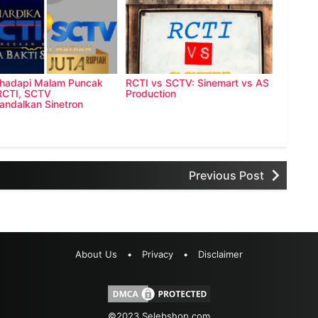
hadapi Malam Puncak
RCTI vs SCTV: Sinemart vs AS
RCTI, SCTV
Production
ndalkan Sinetron
eran+Madun
Previous Post
About Us
•
Privacy
•
Disclaimer
©2023
Selebshop.com