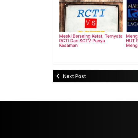
Meski Bersaing Ketat, Ternyata
Meng
RCTI Dan SCTV Punya
HUT 
Kesaman
Menga
Pang
Next Post