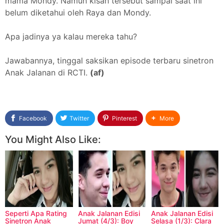
mama Mondy. Namun kisah tersebut sampai saat ini
belum diketahui oleh Raya dan Mondy.
Apa jadinya ya kalau mereka tahu?
Jawabannya, tinggal saksikan episode terbaru sinetron
Anak Jalanan di RCTI.
(af)
Facebook
Twitter
Pinterest
More
You Might Also Like:
Seperti Apa Rating
Anak Jalanan Edisi
Anak Jalanan Edisi
Sinetron Anak
Jumat (4/3): Boy
Selasa (1/3): Clara