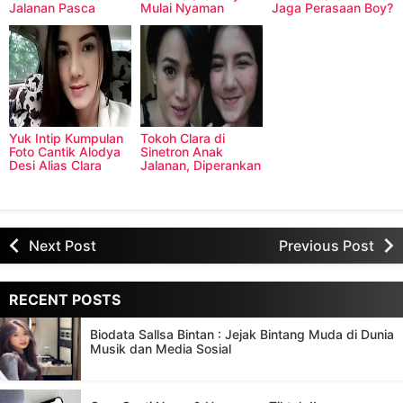
Jalanan Pasca
Mulai Nyaman
Jaga Perasaan Boy?
Munculnya Clara?
Dengan Clara?
Yuk Intip Kumpulan
Tokoh Clara di
Foto Cantik Alodya
Sinetron Anak
Desi Alias Clara
Jalanan, Diperankan
'Anak Jalanan'
Oleh Alodya Desi
Next Post
Previous Post
RECENT POSTS
Biodata Sallsa Bintan : Jejak Bintang Muda di Dunia
Musik dan Media Sosial