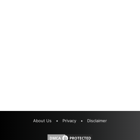
About Us
•
Privacy
•
Disclaimer