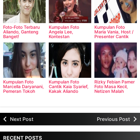
Foto-Foto Terbaru
Kumpulan Foto
Kumpulan Foto
Aliando, Ganteng
Angela Lee,
Maria Vania, Host /
Banget!
Kontestan
Presenter Cantik
D'Academy
Moto GP 2016
Celebrity Indosiar
Kumpulan Foto
Kumpulan Foto
Rizky Febian Pamer
Marcella Daryanani,
Cantik Kaia Syarief,
Foto Masa Kecil,
Pemeran Tokoh
Kakak Aliando
Netizen Malah
Bella di Sinetron
Syarief
Memuji Sule?
Anak Jalanan
Next Post
Previous Post