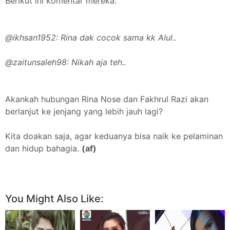
Berikut ini komentar mereka:
@ikhsan1952: Rina dak cocok sama kk Alul..
@zaitunsaleh98: Nikah aja teh..
Akankah hubungan Rina Nose dan Fakhrul Razi akan
berlanjut ke jenjang yang lebih jauh lagi?
Kita doakan saja, agar keduanya bisa naik ke pelaminan
dan hidup bahagia.
(af)
Facebook
Twitter
Pinterest
More
You Might Also Like: