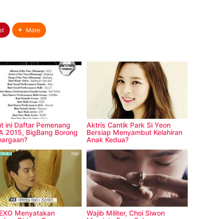
st
More
ut ini Daftar Pemenang
Aktris Cantik Park Si Yeon
 2015, BigBang Borong
Bersiap Menyambut Kelahiran
hargaan?
Anak Kedua?
 EXO Menyatakan
Wajib Militer, Choi Siwon