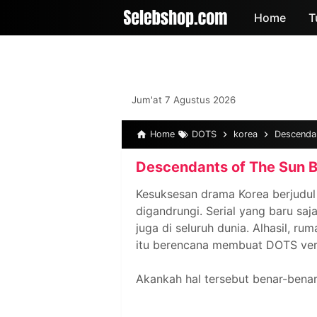
-->
Home
T
Jum'at 7 Agustus 2026
Home
DOTS
korea
Descendan
Descendants of The Sun Ba
Kesuksesan drama Korea berjudu
digandrungi. Serial yang baru saj
juga di seluruh dunia. Alhasil, r
itu berencana membuat DOTS vers
Akankah hal tersebut benar-benar