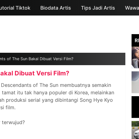
utorial Tiktok
Biodata Artis
Skip to main content
Tips Jadi Artis
Wawan
R
ts of The Sun Bakal Dibuat Versi Film?
kal Dibuat Versi Film?
l Descendants of The Sun membuatnya semakin
a tamat itu tak hanya populer di Korea, melainkan
umah produksi serial yang dibintangi Song Hye Kyo
i film.
 terwujud?