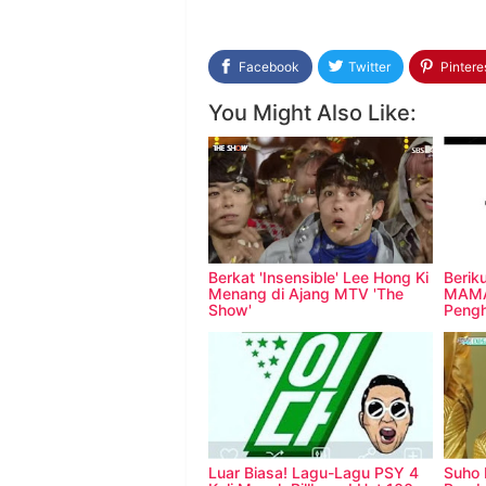
Facebook
Twitter
Pintere
You Might Also Like:
Berkat 'Insensible' Lee Hong Ki
Berik
Menang di Ajang MTV 'The
MAMA
Show'
Peng
Luar Biasa! Lagu-Lagu PSY 4
Suho