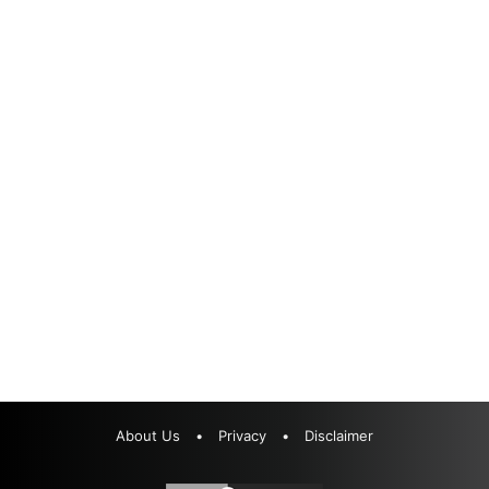
About Us
•
Privacy
•
Disclaimer