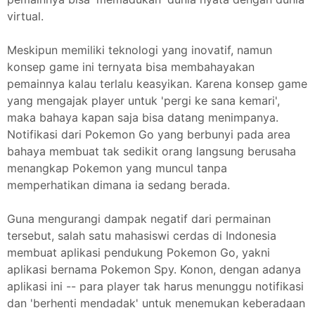
virtual.
Meskipun memiliki teknologi yang inovatif, namun
konsep game ini ternyata bisa membahayakan
pemainnya kalau terlalu keasyikan. Karena konsep game
yang mengajak player untuk 'pergi ke sana kemari',
maka bahaya kapan saja bisa datang menimpanya.
No
tifikasi dari Pokemon Go yang berbunyi pada area
bahaya membuat tak sedikit orang langsung berusaha
menangkap Pokemon yang muncul tanpa
memperhatikan dimana ia sedang berada.
Guna mengurangi dampak negatif dari permainan
tersebut, salah satu mahasiswi cerdas di Indonesia
membuat aplikasi pendukung Pokemon Go, yakni
aplikasi bernama Pokemon Spy. Konon, dengan adanya
aplikasi ini -- para player tak harus menunggu notifikasi
dan 'berhenti mendadak' untuk menemukan keberadaan