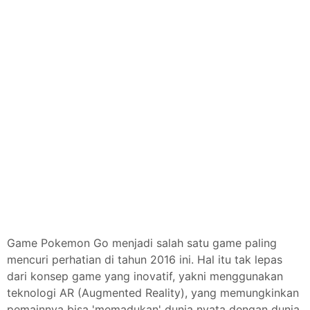
Game Pokemon Go menjadi salah satu game paling
mencuri perhatian di tahun 2016 ini. Hal itu tak lepas
dari konsep game yang inovatif, yakni menggunakan
teknologi AR (Augmented Reality), yang memungkinkan
pemainnya bisa 'memadukan' dunia nyata dengan dunia