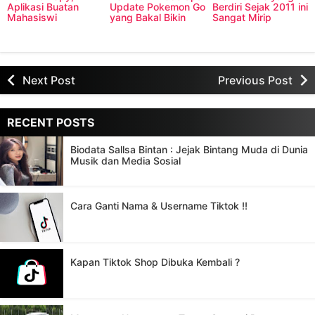
Aplikasi Buatan
Update Pokemon Go
Berdiri Sejak 2011 ini
Mahasiswi
yang Bakal Bikin
Sangat Mirip
Indonesia yang
Bete
Dengan Pokemon
'Mempermudah'
Go?
Bermain Pokemon
Go
Next Post
Previous Post
RECENT POSTS
Biodata Sallsa Bintan : Jejak Bintang Muda di Dunia
Musik dan Media Sosial
Cara Ganti Nama & Username Tiktok !!
Kapan Tiktok Shop Dibuka Kembali ?