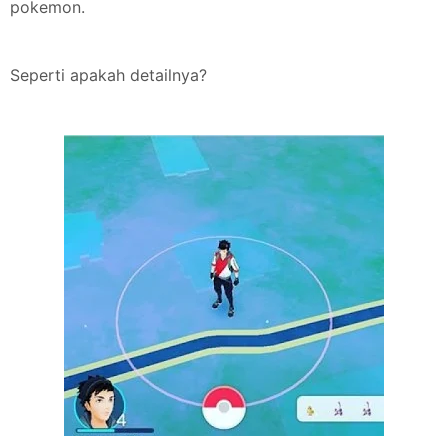
pokemon.
Seperti apakah detailnya?