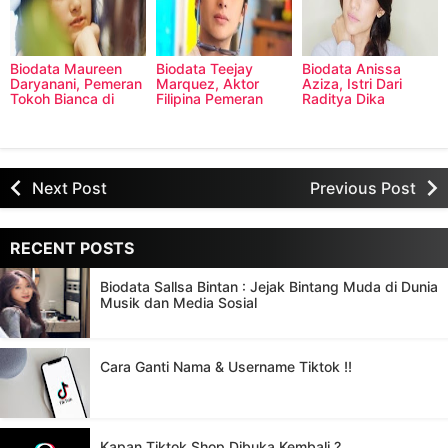
Biodata Maureen
Biodata Teejay
Biodata Anissa
Daryanani, Pemeran
Marquez, Aktor
Aziza, Istri Dari
Tokoh Bianca di
Filipina Pemeran
Raditya Dika
Sinetron Siapa Takut
Shawn di Sinetron
Jatuh Cinta SCTV
Siapa Takut Jatuh
Cinta
Next Post
Previous Post
RECENT POSTS
Biodata Sallsa Bintan : Jejak Bintang Muda di Dunia
Musik dan Media Sosial
Cara Ganti Nama & Username Tiktok !!
Kapan Tiktok Shop Dibuka Kembali ?