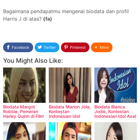
Bagaimana pendapatmu mengenai biodata dan profil
Harris J di atas?
(fa)
Facebook
Twitter
Pinterest
More
You Might Also Like:
Biodata Margot
Biodata Marion Jola,
Biodata Bianca
Robbie, Pemeran
Kontestan
Jodie, Kontestan
Harley Quinn di Film
Indonesian Idol
Indonesian Idol Asal
Suicide Squad
2018 Asal Kupang,
Yogyakarta
NTT