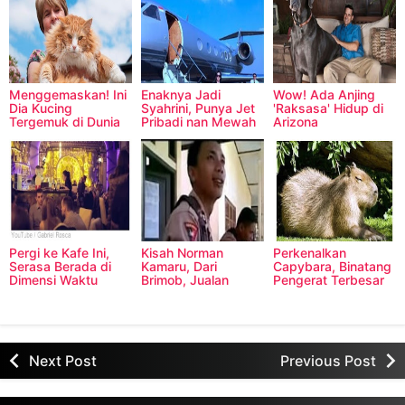
Menggemaskan! Ini
Enaknya Jadi
Wow! Ada Anjing
Dia Kucing
Syahrini, Punya Jet
'Raksasa' Hidup di
Tergemuk di Dunia
Pribadi nan Mewah
Arizona
Pergi ke Kafe Ini,
Kisah Norman
Perkenalkan
Serasa Berada di
Kamaru, Dari
Capybara, Binatang
Dimensi Waktu
Brimob, Jualan
Pengerat Terbesar
Bubur Hingga Jadi
di Dunia
Produser Musik
Next Post
Previous Post