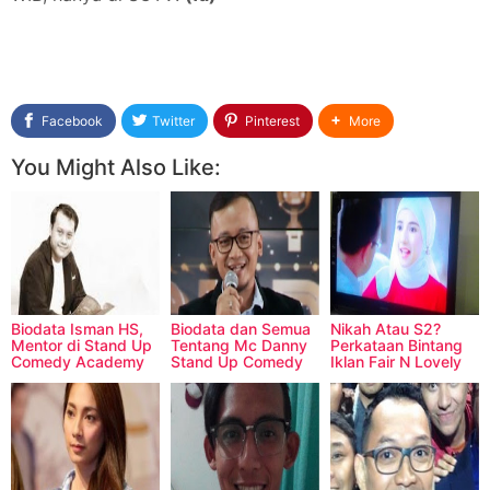
Facebook
Twitter
Pinterest
More
You Might Also Like:
Biodata Isman HS,
Biodata dan Semua
Nikah Atau S2?
Mentor di Stand Up
Tentang Mc Danny
Perkataan Bintang
Comedy Academy
Stand Up Comedy
Iklan Fair N Lovely
Indosiar
Ini Membingungkan
Netizen Malaysia