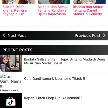
Biodata Dinda
Biodata dan Semua
Biodata dan Semua
Kirana, Pemeran
Tentang Randhika
Tentang Daned
Zeynep di Elif
Djamil Improvindo
Stand Up Comedy
Indonesia
Next Post
Previous Post
RECENT POSTS
Biodata Sallsa Bintan : Jejak Bintang Muda di Dunia
Musik dan Media Sosial
Cara Ganti Nama & Username Tiktok !!
Kapan Tiktok Shop Dibuka Kembali ?