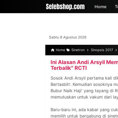
-->
Home
T
Sabtu 8 Agustus 2026
Home
Sinetron
Sinopsis 2017
Ini Alasan Andi Arsyil Mem
Terbalik" RCTI
Sosok Andi Arsyil pertama kali di
Bertasbih'. Kemudian sosoknya ma
Bubur Naik Haji' yang tayang di R
memutuskan untuk vakum dari lay
Baru-baru ini, ada kabar yang cu
memilih untuk bergabung di sinet