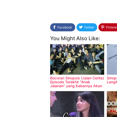
Facebook
Twitter
Pintere
You Might Also Like:
Bocoran Sinopsis (Jalan Cerita)
Sinop
Episode Terakhir "Anak
Langi
Jalanan" yang Kabarnya Akan
Tamat