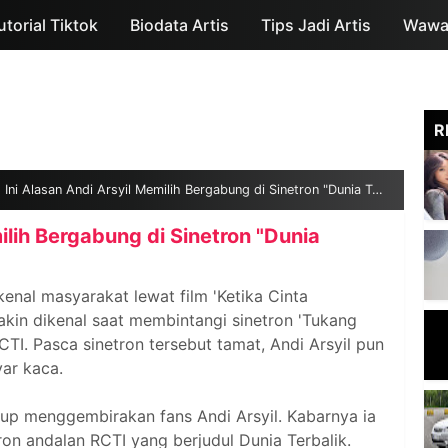
utorial Tiktok
Biodata Artis
Skip to main content
Tips Jadi Artis
Wawan
R
Ini Alasan Andi Arsyil Memilih Bergabung di Sinetron "Dunia Terbalik" RCTI
ilih Bergabung di Sinetron "Dunia
kenal masyarakat lewat film 'Ketika Cinta
kin dikenal saat membintangi sinetron 'Tukang
CTI. Pasca sinetron tersebut tamat, Andi Arsyil pun
ar kaca.
kup menggembirakan fans Andi Arsyil. Kabarnya ia
ron andalan RCTI yang berjudul Dunia Terbalik.