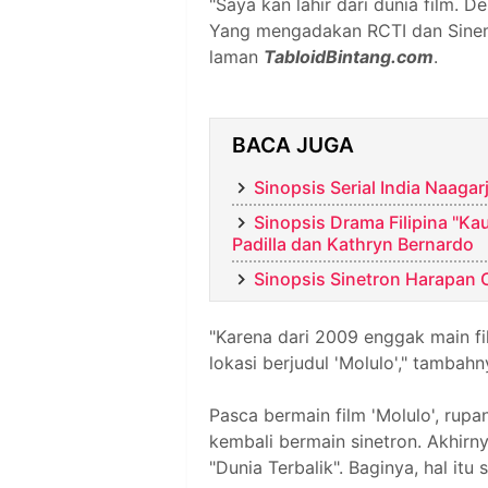
"Saya kan lahir dari dunia film. D
Yang mengadakan RCTI dan Sinemart
laman
TabloidBintang.com
.
BACA JUGA
Sinopsis Serial India Naagar
Sinopsis Drama Filipina "Ka
Padilla dan Kathryn Bernardo
Sinopsis Sinetron Harapan Ci
"Karena dari 2009 enggak main fil
lokasi berjudul 'Molulo'," tambahn
Pasca bermain film 'Molulo', rup
kembali bermain sinetron. Akhirn
"Dunia Terbalik". Baginya, hal it