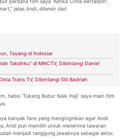
ebut perdana film saya 'Ketika Cinta Bertasbih'.
," jelas Andi, dilansir dari
jun, Tayang di Indosiar
ulah Takdirku" di MNCTV, Dibintangi Daniel
nta Trans TV, Dibintangi Siti Badriah
m, habis 'Tukang Bubur Naik Haji' saya main film
ya.
anya banyak fans yang menginginkan agar Andi
ya, Andi pun memilih untuk menerima tawaran
u sudah menjadi tanggung jawabnya sebagai aktor.