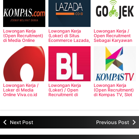
Lowongan Kerja
Lowongan Kerja
Lowongan Kerja /
(Open Recruitment)
(Loker) di Situs
Open Recruitment
di Media Online
Ecommerce Lazada,
Sebagai Karyawan
Kompas.com
Untuk Penempatan
di Gojek Indonesia
di Indonesia
Lowongan Kerja /
Lowongan Kerja
Lowongan Kerja
Loker di Media
(Loker) / Open
(Open Recruitment)
Online Viva.co.id
Recruitment di
di Kompas TV, Slot
Bukalapak.com
Banyak!
Next Post
Previous Post