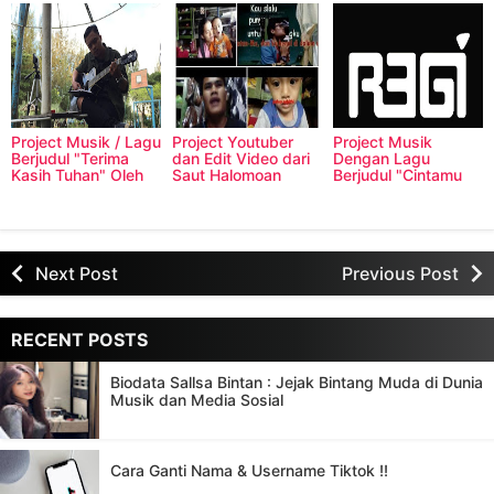
HP Android, seperti
apakah hasilnya?
Project Musik / Lagu
Project Youtuber
Project Musik
Berjudul "Terima
dan Edit Video dari
Dengan Lagu
Kasih Tuhan" Oleh
Saut Halomoan
Berjudul "Cintamu
Nanda Furqan
Simatupang
Bukan Untukku
(CBU)" Oleh Regi
Weking
Next Post
Previous Post
RECENT POSTS
Biodata Sallsa Bintan : Jejak Bintang Muda di Dunia
Musik dan Media Sosial
Cara Ganti Nama & Username Tiktok !!