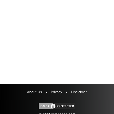
About Us
•
Privacy
•
Disclaimer
©2023
Selebshop.com