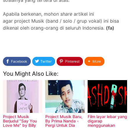
sosialnya yang tertera di atas.
Apabila berkenan, mohon
share
artikel ini
agar project Musik (band / solo / grup vokal) ini bisa
dikenal oleh orang-orang di seluruh Indonesia.
(fa)
Facebook
Twitter
Pinterest
More
You Might Also Like:
Project Musik
Project Musik Baru,
Film layar lebar yang
Berjudul "Say You
By Prima Nanda -
digarap
Love Me" by Billy
Pergi Untuk Dia
menggunakan
Surya Dilaga
Camera Canon dan