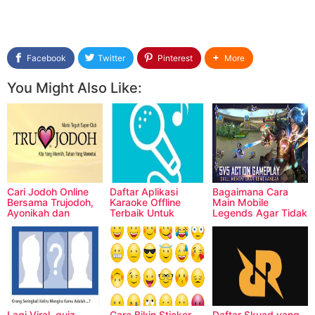
Facebook
Twitter
Pinterest
More
You Might Also Like:
Cari Jodoh Online
Daftar Aplikasi
Bagaimana Cara
Bersama Trujodoh,
Karaoke Offline
Main Mobile
Ayonikah dan
Terbaik Untuk
Legends Agar Tidak
Asmarakita
Android
Lag dan Apa Solusi
yang Mudah?
Lagi Viral, quiz
Cara Bikin Sticker
Daftar Skuad yang