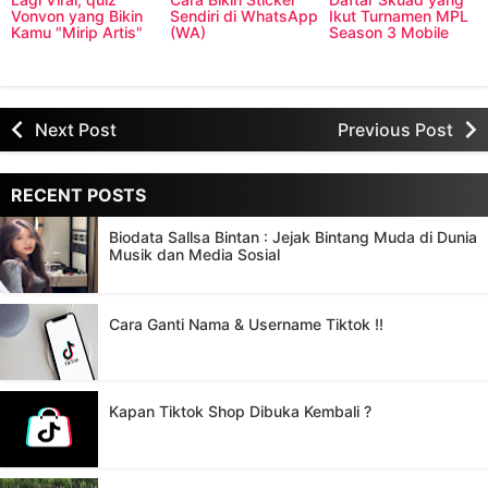
Vonvon yang Bikin
Sendiri di WhatsApp
Ikut Turnamen MPL
Kamu "Mirip Artis"
(WA)
Season 3 Mobile
Legend 2019, Para
Kandidat Juara
Next Post
Previous Post
RECENT POSTS
Biodata Sallsa Bintan : Jejak Bintang Muda di Dunia
Musik dan Media Sosial
Cara Ganti Nama & Username Tiktok !!
Kapan Tiktok Shop Dibuka Kembali ?