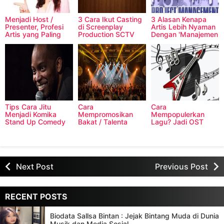
Menjadi Host /
3 Cara Ikut Casting
3 Alasan Kenapa
Presenter, Profesi
di Screenplay
Artis Lebih Nyaman
Artis yang Paling
Production SCTV
Dengan 'Manajemen
"Stabil" dan
Keluarga'
Menjanjikan
Tips Cara Jitu
Cara
Cara
Menjadi Komika
Mempromosikan
Mempopulerkan
Stand Up Comedy
Bakat / Talenta
Lagu? Jadi OST
yang Beda Dari
Untuk Artis
Sinetron Aja!
yang Lain
Pendatang Baru
Next Post
Previous Post
RECENT POSTS
Biodata Sallsa Bintan : Jejak Bintang Muda di Dunia
Musik dan Media Sosial