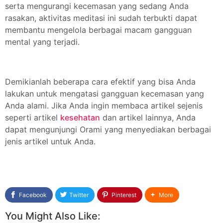
serta mengurangi kecemasan yang sedang Anda
rasakan, aktivitas meditasi ini sudah terbukti dapat
membantu mengelola berbagai macam gangguan
mental yang terjadi.
Demikianlah beberapa cara efektif yang bisa Anda
lakukan untuk mengatasi gangguan kecemasan yang
Anda alami. Jika Anda ingin membaca artikel sejenis
seperti artikel
kesehatan
dan artikel lainnya, Anda
dapat mengunjungi Orami yang menyediakan berbagai
jenis artikel untuk Anda.
Facebook
Twitter
Pinterest
More
You Might Also Like: