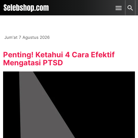
-->
Skip to main content
Jum'at 7 Agustus 2026
Penting! Ketahui 4 Cara Efektif
Mengatasi PTSD