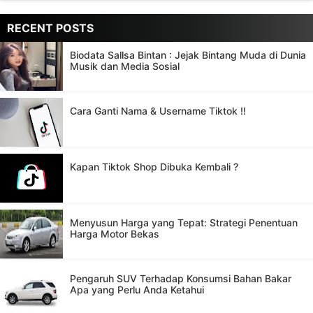
RECENT POSTS
Biodata Sallsa Bintan : Jejak Bintang Muda di Dunia
Musik dan Media Sosial
Cara Ganti Nama & Username Tiktok !!
Kapan Tiktok Shop Dibuka Kembali ?
Menyusun Harga yang Tepat: Strategi Penentuan
Harga Motor Bekas
Pengaruh SUV Terhadap Konsumsi Bahan Bakar
Apa yang Perlu Anda Ketahui