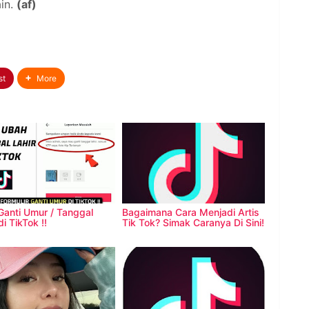
in.
(af)
st
More
Ganti Umur / Tanggal
Bagaimana Cara Menjadi Artis
di TikTok !!
Tik Tok? Simak Caranya Di Sini!