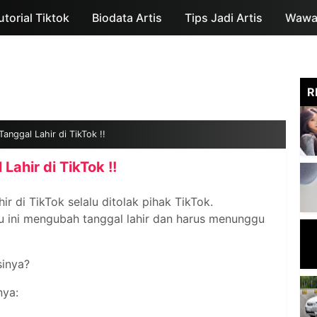
utorial Tiktok
Biodata Artis
Skip to main content
Tips Jadi Artis
Wawan
R
anggal Lahir di TikTok !!
Lahir di TikTok !!
hir di TikTok selalu ditolak pihak TikTok.
u ini mengubah tanggal lahir dan harus menunggu
sinya?
nya: