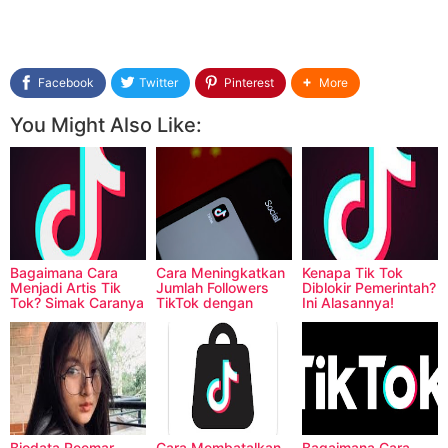
Facebook
Twitter
Pinterest
More
You Might Also Like:
Bagaimana Cara
Cara Meningkatkan
Kenapa Tik Tok
Menjadi Artis Tik
Jumlah Followers
Diblokir Pemerintah?
Tok? Simak Caranya
TikTok dengan
Ini Alasannya!
Di Sini!
Cepat & Efektif
Biodata Reemar
Cara Membatalkan
Bagaimana Cara