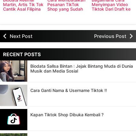
Martin, Artis Tik Tok
Pesanan TikTok
Menyimpan Video
Cantik Asal Filipina
Shop yang Sudah
Tiktok Dari Draft ke
Dikirim
Galeri
Next Post
Previous Post
RECENT POSTS
Biodata Sallsa Bintan : Jejak Bintang Muda di Dunia
Musik dan Media Sosial
Cara Ganti Nama & Username Tiktok !!
Kapan Tiktok Shop Dibuka Kembali ?