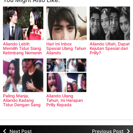
Aliando Lebih
Hari Ini Inbox
Aliando Ultah, Dapat
Memilih Tidur Siang
Spesial Ulang Tahun
Kejutan Spesial dari
Ketimbang Nemenin
Aliando
Prilly?
Prilly Jalan?
Paling Manja,
Aliando Ulang
Aliando Kadang
Tahun, Ini Harapan
Tidur Dengan Sang
Prilly Kepada
Bunda?
Aliando
Next Post
Previous Post