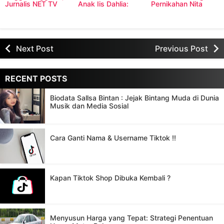
Jurnalis NET TV
Anak Iis Dahlia:
Pernikahan Nita
Sekaligus Kekasih
Biodata dan
Sofiani & Vin Rana
dari Ge Pamungkas
Resolusi 2016
Next Post
Previous Post
RECENT POSTS
Biodata Sallsa Bintan : Jejak Bintang Muda di Dunia
Musik dan Media Sosial
Cara Ganti Nama & Username Tiktok !!
Kapan Tiktok Shop Dibuka Kembali ?
Menyusun Harga yang Tepat: Strategi Penentuan