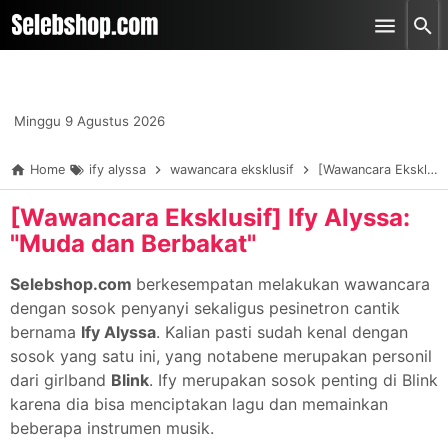
-->
Skip to main content
Minggu 9 Agustus 2026
Home
ify alyssa
wawancara eksklusif
[Wawancara Eksklusif] Ify Alyssa: "Muda dan Berbakat"
[Wawancara Eksklusif] Ify Alyssa:
"Muda dan Berbakat"
Selebshop.com
berkesempatan melakukan wawancara
dengan sosok penyanyi sekaligus pesinetron cantik
bernama
Ify Alyssa
. Kalian pasti sudah kenal dengan
sosok yang satu ini, yang notabene merupakan personil
dari girlband
Blink
. Ify merupakan sosok penting di Blink
karena dia bisa menciptakan lagu dan memainkan
beberapa instrumen musik.