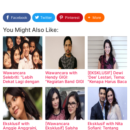
Facebook
Twitter
Pinterest
More
You Might Also Like:
Wawancara
Wawancara with
[EKSKLUSIF] Dewi
Selebriti: "Lebih
Hendy GIGI:
'Dee' Lestari, Tema:
Dekat Lagi dengan
"Kegiatan Band GIGI
"Kenapa Harus Baca
Sosok Arbani Yasiz"
di Bulan Ramadhan"
Supernova
Intelegensi Embun
Pagi?"
Eksklusif with
[Wawancara
Eksklusif with Nita
Anggie Anggraini,
Eksklusif] Salsha
Sofiani: Tentang