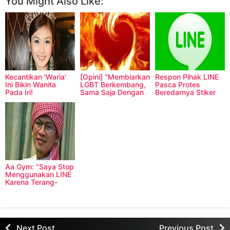
You Might Also Like:
Kecantikan 'Waria'
[Opini] "Membiarkan
Respon Pihak LINE
Ini Bikin Wanita
LGBT Berkembang,
Pasca Protes
Pada Iri!
Sama Saja Dengan
Beredarnya Stiker
Membiarkan
LGBT
Kepunahan
Manusia"
Aa Gym: "Saya Stop
Menggunakan LINE
Karena Terang-
Terangan
Mempromosikan
LGBT"
Next Post
Previous Post