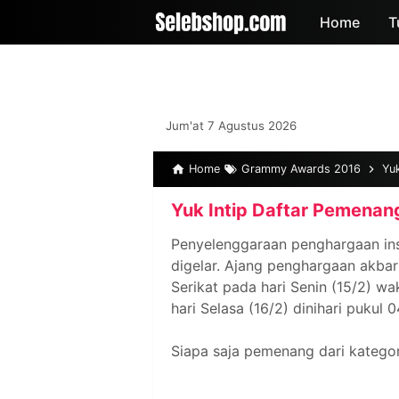
-->
Home
T
Jum'at 7 Agustus 2026
Home
Grammy Awards 2016
Yu
Yuk Intip Daftar Pemenan
Penyelenggaraan penghargaan in
digelar. Ajang penghargaan akbar 
Serikat pada hari Senin (15/2) w
hari Selasa (16/2) dinihari pukul 
Siapa saja pemenang dari kategor