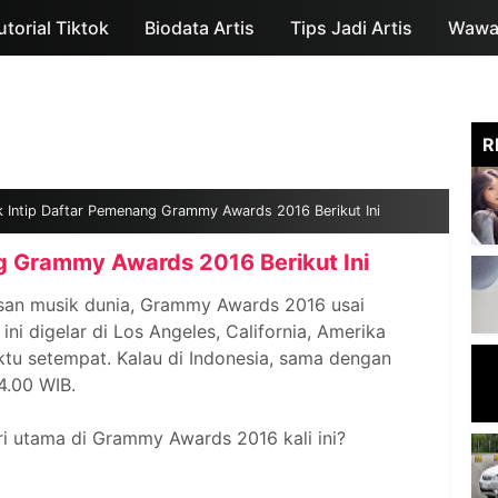
utorial Tiktok
Biodata Artis
Skip to main content
Tips Jadi Artis
Wawan
R
k Intip Daftar Pemenang Grammy Awards 2016 Berikut Ini
g Grammy Awards 2016 Berikut Ini
san musik dunia, Grammy Awards 2016 usai
ini digelar di Los Angeles, California, Amerika
aktu setempat. Kalau di Indonesia, sama dengan
04.00 WIB.
i utama di Grammy Awards 2016 kali ini?