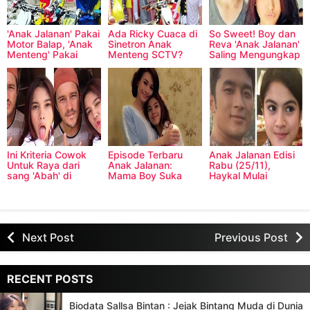
'Anak Jalanan' Pakai
Ada Ricky Cuaca di
So Sweet! Boy dan
Motor Balap, 'Anak
Sinetron Anak
Reva 'Anak Jalanan'
Menteng' Pakai
Menteng SCTV?
Saling Mengungkap
Motor Trail?
Kata-Kata Mesra
Ini Kriteria Cowok
Episode Terbaru
Anak Jalanan Edisi
Untuk Raya dari
Anak Jalanan:
Rabu (25/11),
sang 'Abah' di
Mama Boy Suka
Haykal Mulai
sinetron Anak
Sama Abah Raya?
Menyukai Cindy?
Jalanan
Next Post
Previous Post
RECENT POSTS
Biodata Sallsa Bintan : Jejak Bintang Muda di Dunia