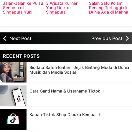
Jalan-Jalan ke Pulau
3 Wisata Kuliner
Salah Satu Kolam
Sentosa di
Yang Unik di
Renang Tertinggi di
Singapura Yuk!
Singapura
Dunia Ada di Marina
Bay Sands
Singapura
Next Post
Previous Post
RECENT POSTS
Biodata Sallsa Bintan : Jejak Bintang Muda di Dunia
Musik dan Media Sosial
Cara Ganti Nama & Username Tiktok !!
Kapan Tiktok Shop Dibuka Kembali ?