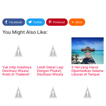
Facebook
Twitter
Pinterest
More
You Might Also Like:
Yuk Intip Indahnya
Lebih Dekat Lagi
5 Hal yang Harus
Destinasi Wisata
Dengan Phuket,
Diperhatikan Selama
Krabi di Thailand!
Destinasi Wisata
Liburan di Tempat
Terpopuler di
yang Jauh
Thailand