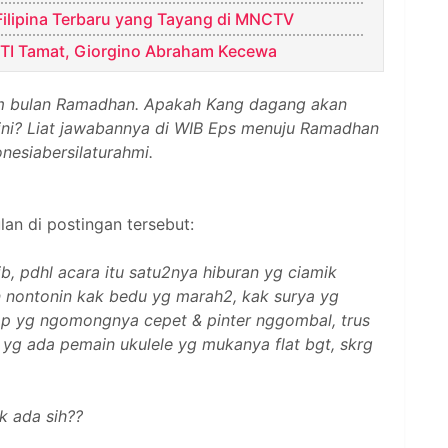
 Filipina Terbaru yang Tayang di MNCTV
CTI Tamat, Giorgino Abraham Kecewa
um bulan Ramadhan. Apakah Kang dagang akan
 ini? Liat jawabannya di WIB Eps menuju Ramadhan
nesiabersilaturahmi.
n di postingan tersebut:
ib, pdhl acara itu satu2nya hiburan yg ciamik
n nontonin kak bedu yg marah2, kak surya yg
rop yg ngomongnya cepet & pinter nggombal, trus
yg ada pemain ukulele yg mukanya flat bgt, skrg
k ada sih??