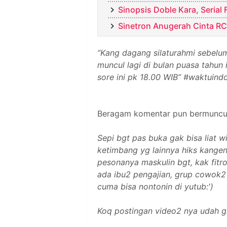
Sinopsis Doble Kara, Serial
Sinetron Anugerah Cinta R
“Kang dagang silaturahmi sebel
muncul lagi di bulan puasa tahun
sore ini pk 18.00 WIB” #waktuindo
Beragam komentar pun bermuncula
Sepi bgt pas buka gak bisa liat w
ketimbang yg lainnya hiks kange
pesonanya maskulin bgt, kak fit
ada ibu2 pengajian, grup cowok2 
cuma bisa nontonin di yutub:')
Koq postingan video2 nya udah g