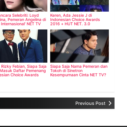
cara Selebriti: Loyd
Keren, Ada Jessie J di
tina, Pemeran Angelina di
Indonesian Choice Awards
 Internasional' NET TV
2016 + HUT NET. 3.0
 Rizky Febian, Siapa Saja
Siapa Saja Nama Pemeran dan
Masuk Daftar Pemenang
Tokoh di Sinetron
esian Choice Awards
Kesempurnaan Cinta NET TV?
?
Previous Post