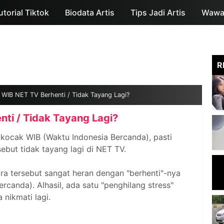
utorial Tiktok
Biodata Artis
Skip to main content
Tips Jadi Artis
Wawan
R
 WIB NET TV Berhenti / Tidak Tayang Lagi?
ti / Tidak Tayang Lagi?
kocak WIB (Waktu Indonesia Bercanda), pasti
ebut tidak tayang lagi di NET TV.
a tersebut sangat heran dengan "berhenti"-nya
canda). Alhasil, ada satu "penghilang stress"
 nikmati lagi.