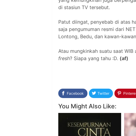
yang kemungkinan juga berpengar
di stasiun TV tersebut.
Patut diingat, penyebab di atas ha
saja pengumuman resmi dari NET
Lontong, Bedu, dan kawan-kawan i
Atau mungkinkah suatu saat WIB 
fresh
? Siapa yang tahu :D.
(af)
Facebook
Twitter
Pintere
You Might Also Like: