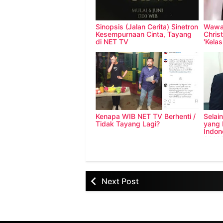
Sinopsis (Jalan Cerita) Sinetron
Wawan
Kesempurnaan Cinta, Tayang
Chris
di NET TV
'Kelas
Kenapa WIB NET TV Berhenti /
Selain
Tidak Tayang Lagi?
yang 
Indon
2016
Next Post